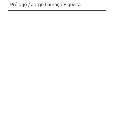
Prólogo / Jorge Louraço Figueira
apoios
imprensa
contacto