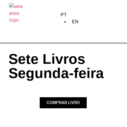
home
PT
sobre nós
EN
criação
formação
Sete Livros
edição
Segunda-feira
comunidade
encontros
COMPRAR LIVRO
circulação
calendário