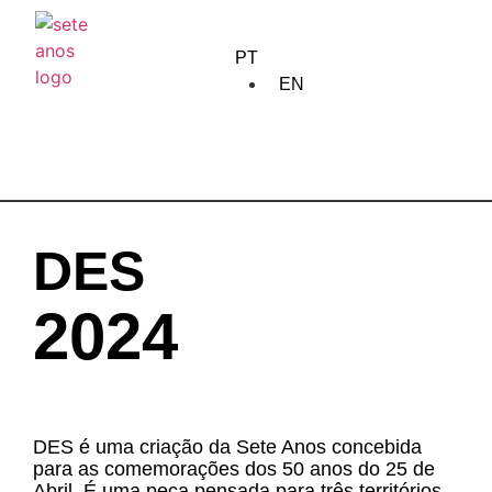
home
PT
sobre nós
EN
criação
formação
edição
DES
comunidade
2024
encontros
circulação
DES é uma criação da Sete Anos concebida
para as comemorações dos 50 anos do 25 de
calendário
Abril. É uma peça pensada para três territórios