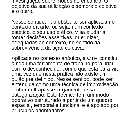
investigação sobre modos de encontro. O
objetivo da sua utilização é sempre o coletivo
apoios
e o outro.
Nesse sentido, não obstante ser aplicada no
imprensa
contexto da arte, ou seja, num contexto
estético, o seu uso é ético. Visa ajudar a
tomar decisões assertivas, quer dizer,
contacto
adequadas ao contexto, no sentido da
sobrevivência da ação coletiva.
Aplicada no contexto artístico, a CTR constitui
ainda uma ferramenta de trabalho para lidar
com o desconhecido, com o que está para vir,
uma vez que nesta prática não existe um
guião pré-definido. Nesse sentido, pode ser
entendida como uma técnica de improvisação
embora ultrapasse largamente essa
categorização. Esta técnica tem um modo
operativo estruturado a partir de um quadro
espacial, temporal e funcional e é apoiado por
princípios orientadores.