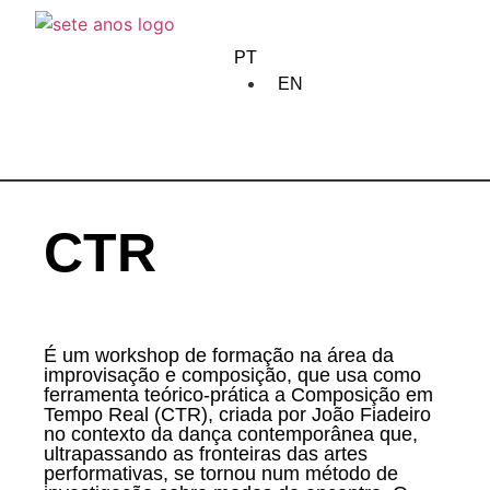
home
PT
sobre nós
EN
criação
formação
CTR
edição
comunidade
É um workshop de formação na área da
encontros
improvisação e composição, que usa como
ferramenta teórico-prática a Composição em
circulação
Tempo Real (CTR), criada por João Fiadeiro
no contexto da dança contemporânea que,
ultrapassando as fronteiras das artes
calendário
performativas, se tornou num método de